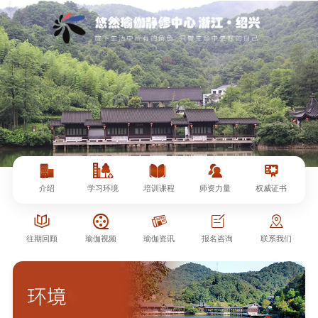





介绍
学习环境
培训课程
师资力量
权威证书





往期回顾
瑜伽视频
瑜伽资讯
报名咨询
联系我们