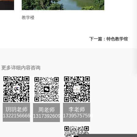
教学楼
下一篇：特色教学馆
更多详细内容咨询
玥玥老师
李老师
周老师
13221566660
17395757598
13173926099