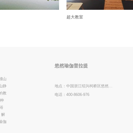
超大教室
悠然瑜伽普拉提
稽山
山静
地点：
中国浙江绍兴柯桥区悠然瑜伽普拉提
的教
电话：
400-8606-976
各种
浴
，解
瑜伽